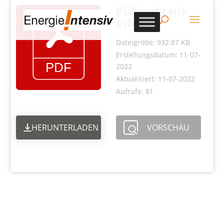
Kühlschrank
Info 1
Dateigröße: 932.87 KB
Erstellungsdatum: 11-07-
2022
Aktualisiert: 11-07-2022
Aufrufe: 81
HERUNTERLADEN
VORSCHAU