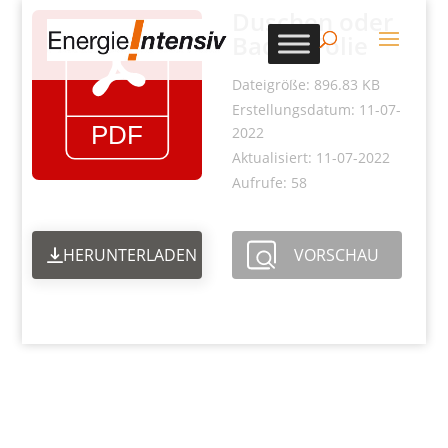
Duschen oder
Baden Folie
Dateigröße: 896.83 KB
Erstellungsdatum: 11-07-
2022
Aktualisiert: 11-07-2022
Aufrufe: 58
HERUNTERLADEN
VORSCHAU